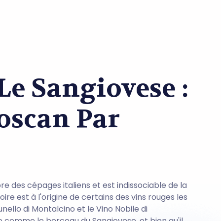
e Sangiovese :
oscan Par
re des cépages italiens et est indissociable de la
re est à l'origine de certains des vins rouges les
Brunello di Montalcino et le Vino Nobile di
 comme le berceau du Sangiovese, et bien qu'il