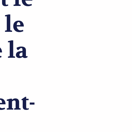
 le
 la
ent-