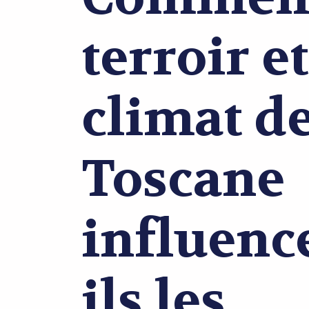
terroir et
climat de
Toscane
influenc
ils les